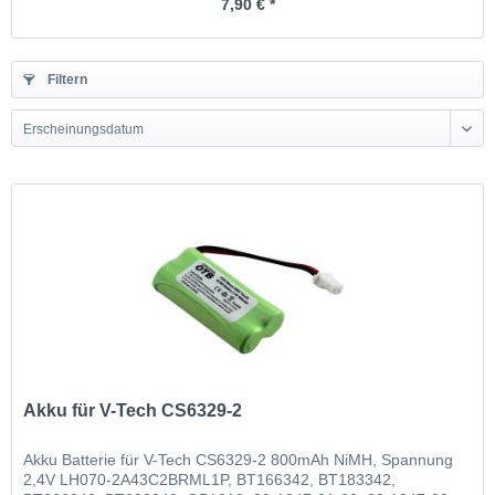
7,90 € *
Filtern
Erscheinungsdatum
Akku für V-Tech CS6329-2
Akku Batterie für V-Tech CS6329-2 800mAh NiMH, Spannung
2,4V LH070-2A43C2BRML1P, BT166342, BT183342,