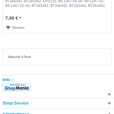
BT266342, BT283342, GP1210, 89-1347-01-00, 89-1347-02,
89-1347-02-00, BT162342, BT166342, BT183342, BT262342,
BT266342, BT283342, VTECH73C02 V-Tech 43AAA70PS2
7,90 € *
Merken
Akku für V-Tech
Info :::
Shop Service