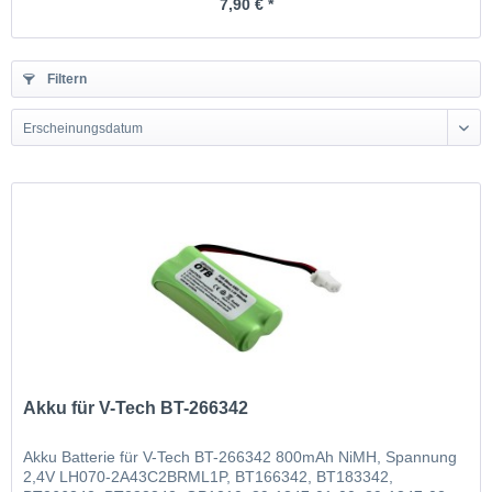
7,90 € *
Filtern
Erscheinungsdatum
Akku für V-Tech BT-266342
Akku Batterie für V-Tech BT-266342 800mAh NiMH, Spannung
2,4V LH070-2A43C2BRML1P, BT166342, BT183342,