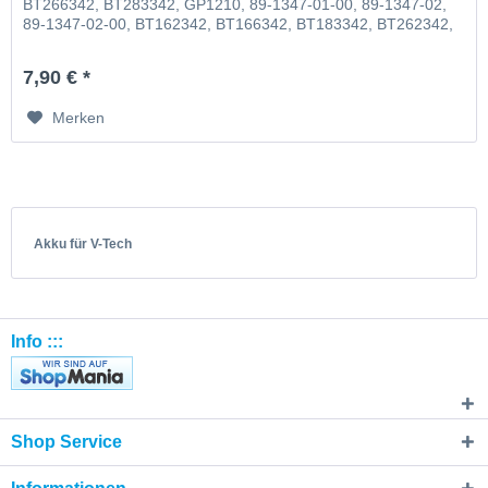
BT266342, BT283342, GP1210, 89-1347-01-00, 89-1347-02,
89-1347-02-00, BT162342, BT166342, BT183342, BT262342,
BT266342, BT283342, VTECH73C02 V-Tech 43AAA70PS2
7,90 € *
Merken
Akku für V-Tech
Info :::
Shop Service