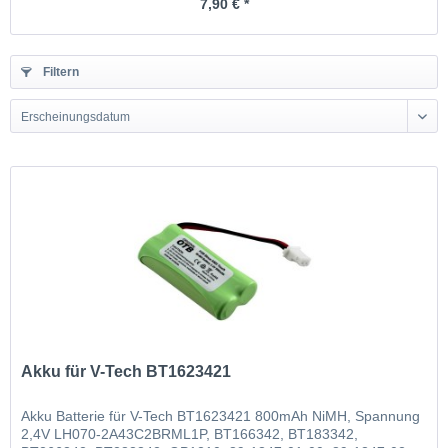
7,90 € *
Filtern
Erscheinungsdatum
Akku für V-Tech BT1623421
Akku Batterie für V-Tech BT1623421 800mAh NiMH, Spannung
2,4V LH070-2A43C2BRML1P, BT166342, BT183342,