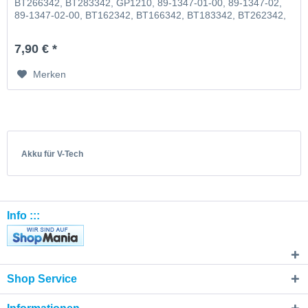
BT266342, BT283342, GP1210, 89-1347-01-00, 89-1347-02,
89-1347-02-00, BT162342, BT166342, BT183342, BT262342,
BT266342, BT283342, VTECH73C02 V-Tech 43AAA70PS2
7,90 € *
Merken
Akku für V-Tech
Info :::
Shop Service