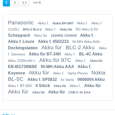
1
von
6
Panasonic
Akku f.
Akku f.
Akku f.
Nokia BP-6MT
2130LI
Akku f.
RC Akku 8 4V
BPS-2 BLS-2
Akku für
Scheppach
Akku f.
Akku für
1520902 1535045
Akku f. Leuze
Akku f. 4502233
Ni-MH-Akku AAA
Akku für
BLC-2 Akku
Dockingstation
Akku
Akku für BT-34H
BL-4C Akku
f. Siemens
Akku f.
Akku für 87C
Akku 2200mAh f.
Akku f.
Akku für
EB-BG736BBE
Ni-MH-Akku AAA
Akku f.
Akku für
Nokia
Keyence
Akku f.
Varta Phone
BL-5C
Akku f. SP5832
0606004 Akku
4x Varta
4 Stück
Akku für
Akku f. BT-800
Akku f.
Akku für
Akku für
Akku für
Akku für
USB-C 4x AAA