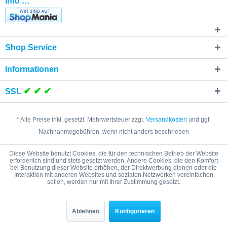
Info :::
Shop Service
Informationen
✔ ✔ ✔
SSL
* Alle Preise inkl. gesetzl. Mehrwertsteuer zzgl.
Versandkosten
und ggf.
Nachnahmegebühren, wenn nicht anders beschrieben
Cookie settings
Kontakt
Versand und Zahlungsbedingungen
Diese Website benutzt Cookies, die für den technischen Betrieb der Website
erforderlich sind und stets gesetzt werden. Andere Cookies, die den Komfort
Widerrufsrecht
Datenschutz
bei Benutzung dieser Website erhöhen, der Direktwerbung dienen oder die
Interaktion mit anderen Websites und sozialen Netzwerken vereinfachen
Sicherheitshinweise / Hinweise zur Batterieentsorgung
AGB
sollen, werden nur mit Ihrer Zustimmung gesetzt.
Impressum
Copyright © - Alle Rechte vorbehalten
Ablehnen
Konfigurieren
Produkt- und Markennamen sind Warenzeichen der jeweiligen
Hersteller, die Rechte der Rechteinhaber werden ausdrücklich