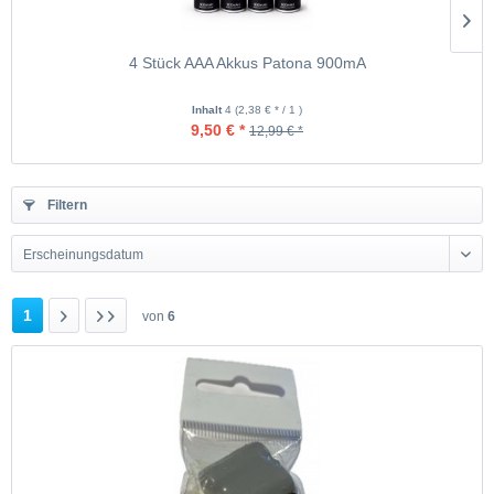
4 Stück AAA Akkus Patona 900mA
Inhalt
4
(2,38 € * / 1 )
9,50 € *
12,99 € *
Filtern
Erscheinungsdatum
1
von
6