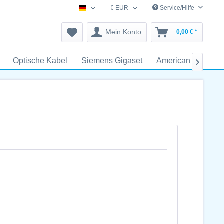
€ EUR
Service/Hilfe
schnurlostelefon-zubehoer.de
Mein Konto
0,00 € *
Optische Kabel
Siemens Gigaset
American
AT&
