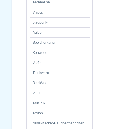
Technoline
Vmotal
blaupunkt
Agfeo
Speicherkarten
Kenwood
Viofo
Thinkware
BlackVue
Vantrue
TalkTalk
Tevion
Nussknacker-Räuchermännchen