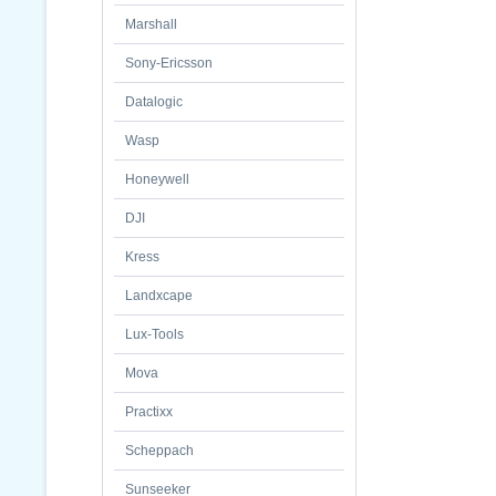
Marshall
Sony-Ericsson
Datalogic
Wasp
Honeywell
DJI
Kress
Landxcape
Lux-Tools
Mova
Practixx
Scheppach
Sunseeker