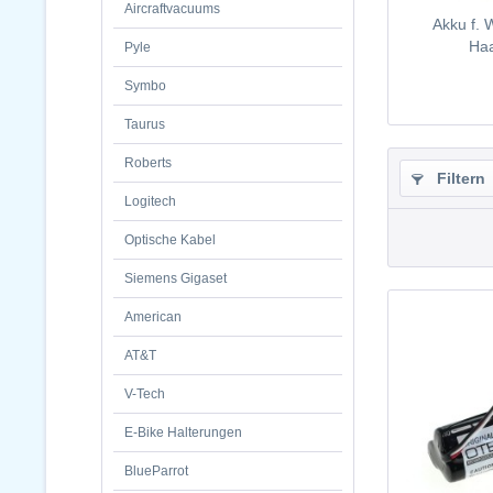
Aircraftvacuums
Akku f. 
Haa
Pyle
Symbo
Taurus
Roberts
Filtern
Logitech
Optische Kabel
Siemens Gigaset
American
AT&T
V-Tech
E-Bike Halterungen
BlueParrot