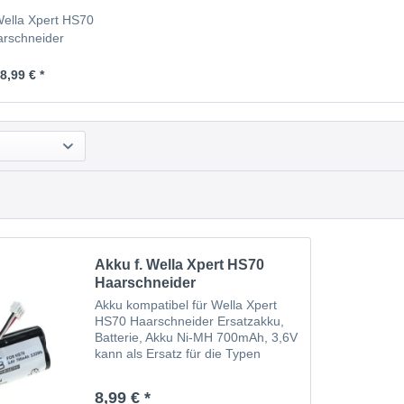
Wella Xpert HS70
rschneider
8,99 € *
Akku f. Wella Xpert HS70
Haarschneider
Akku kompatibel für Wella Xpert
HS70 Haarschneider Ersatzakku,
Batterie, Akku Ni-MH 700mAh, 3,6V
kann als Ersatz für die Typen
1520902, 1535045, HR-AAAU, 60-
1522696 eingesetzt werden.
8,99 € *