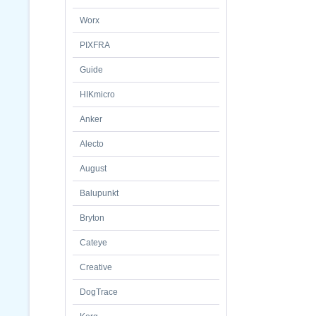
Worx
PIXFRA
Guide
HIKmicro
Anker
Alecto
August
Balupunkt
Bryton
Cateye
Creative
DogTrace