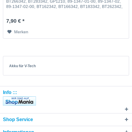
BT266342, BT283342, GP1210, 89-1347-01-00, 89-1347-02,
89-1347-02-00, BT162342, BT166342, BT183342, BT262342,
BT266342, BT283342, VTECH73C02 V-Tech 43AAA70PS2
7,90 € *
Merken
Akku für V-Tech
Info :::
Shop Service