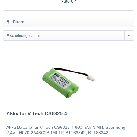
7,90 € *
Filtern
Erscheinungsdatum
Akku für V-Tech CS6325-4
Akku Batterie für V-Tech CS6325-4 800mAh NiMH, Spannung
2,4V LH070-2A43C2BRML1P, BT166342, BT183342,