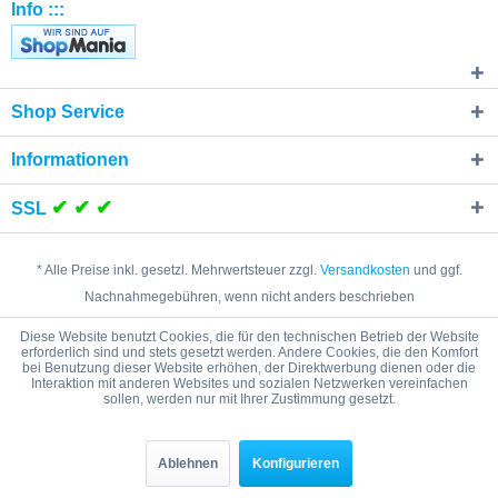
Info :::
Shop Service
Informationen
✔ ✔ ✔
SSL
* Alle Preise inkl. gesetzl. Mehrwertsteuer zzgl.
Versandkosten
und ggf.
Nachnahmegebühren, wenn nicht anders beschrieben
Diese Website benutzt Cookies, die für den technischen Betrieb der Website
Cookie settings
Kontakt
Versand und Zahlungsbedingungen
erforderlich sind und stets gesetzt werden. Andere Cookies, die den Komfort
bei Benutzung dieser Website erhöhen, der Direktwerbung dienen oder die
Widerrufsrecht
Datenschutz
Interaktion mit anderen Websites und sozialen Netzwerken vereinfachen
sollen, werden nur mit Ihrer Zustimmung gesetzt.
Sicherheitshinweise / Hinweise zur Batterieentsorgung
AGB
Impressum
Ablehnen
Konfigurieren
Copyright © - Alle Rechte vorbehalten
Produkt- und Markennamen sind Warenzeichen der jeweiligen