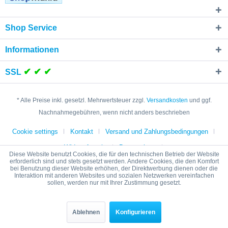
Shop Service
Informationen
✔ ✔ ✔
SSL
* Alle Preise inkl. gesetzl. Mehrwertsteuer zzgl.
Versandkosten
und ggf.
Nachnahmegebühren, wenn nicht anders beschrieben
Cookie settings
Kontakt
Versand und Zahlungsbedingungen
Widerrufsrecht
Datenschutz
Diese Website benutzt Cookies, die für den technischen Betrieb der Website
erforderlich sind und stets gesetzt werden. Andere Cookies, die den Komfort
Sicherheitshinweise / Hinweise zur Batterieentsorgung
AGB
bei Benutzung dieser Website erhöhen, der Direktwerbung dienen oder die
Interaktion mit anderen Websites und sozialen Netzwerken vereinfachen
Impressum
sollen, werden nur mit Ihrer Zustimmung gesetzt.
Copyright © - Alle Rechte vorbehalten
Produkt- und Markennamen sind Warenzeichen der jeweiligen
Hersteller, die Rechte der Rechteinhaber werden ausdrücklich
Ablehnen
Konfigurieren
anerkannt.Die Markennamen dienen nur zur Typenbeschreibung. Die
Benennung der Marken für das Zubehör -und Ersatzteilgeschäft erfolgt