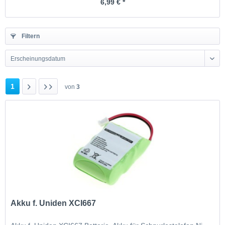
6,99 € *
Filtern
Erscheinungsdatum
1
von
3
Akku f. Uniden XCI667