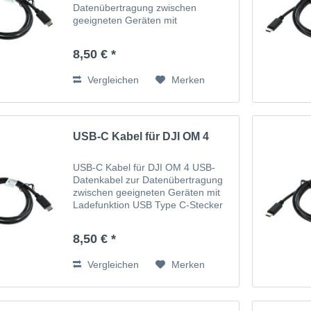
Datenübertragung zwischen
geeigneten Geräten mit
Ladefunktion USB Type C-Stecker
auf USB-C
8,50 € *
steckerVersorgungsspannung über
USB-Anschluss
Vergleichen
Merken
USB-C Kabel für DJI OM 4
USB-C Kabel für DJI OM 4 USB-
Datenkabel zur Datenübertragung
zwischen geeigneten Geräten mit
Ladefunktion USB Type C-Stecker
auf USB-C
steckerVersorgungsspannung über
8,50 € *
USB-Anschluss
Vergleichen
Merken