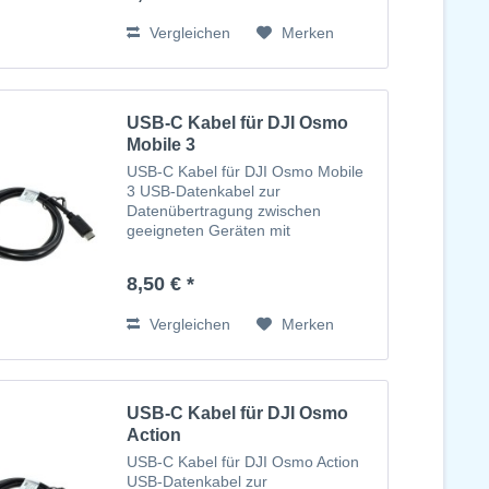
USB-Anschluss
Vergleichen
Merken
USB-C Kabel für DJI Osmo
Mobile 3
USB-C Kabel für DJI Osmo Mobile
3 USB-Datenkabel zur
Datenübertragung zwischen
geeigneten Geräten mit
Ladefunktion USB Type C-Stecker
auf USB-C
8,50 € *
steckerVersorgungsspannung über
USB-Anschluss
Vergleichen
Merken
USB-C Kabel für DJI Osmo
Action
USB-C Kabel für DJI Osmo Action
USB-Datenkabel zur