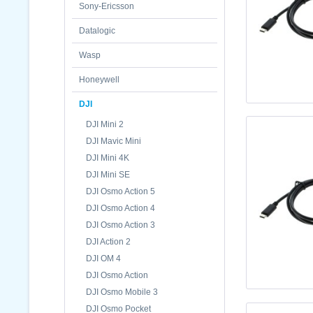
Sony-Ericsson
Datalogic
Wasp
Honeywell
DJI
DJI Mini 2
DJI Mavic Mini
DJI Mini 4K
DJI Mini SE
DJI Osmo Action 5
DJI Osmo Action 4
DJI Osmo Action 3
DJI Action 2
DJI OM 4
DJI Osmo Action
DJI Osmo Mobile 3
DJI Osmo Pocket