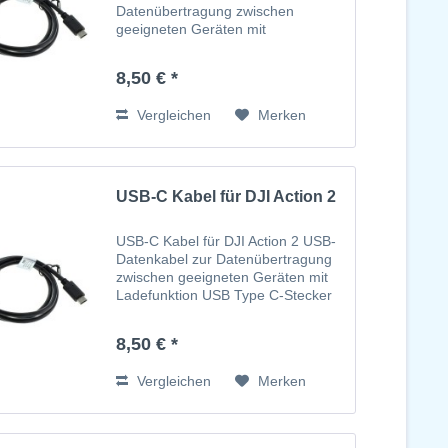
Datenübertragung zwischen
geeigneten Geräten mit
Ladefunktion USB Type C-Stecker
auf USB-C
8,50 € *
steckerVersorgungsspannung über
USB-Anschluss
Vergleichen
Merken
USB-C Kabel für DJI Action 2
USB-C Kabel für DJI Action 2 USB-
Datenkabel zur Datenübertragung
zwischen geeigneten Geräten mit
Ladefunktion USB Type C-Stecker
auf USB-C
steckerVersorgungsspannung über
8,50 € *
USB-Anschluss
Vergleichen
Merken