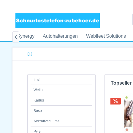
Bell
Synergy
Autohalterungen
Webfleet Solutions

DJI
Intel
Topseller
Wella
Kadus
Bose
Aircraftvacuums
Pyle