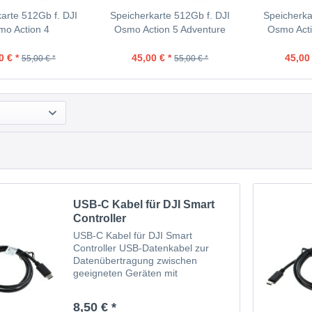
arte 512Gb f. DJI
Speicherkarte 512Gb f. DJI
Speicherka
o Action 4
Osmo Action 5 Adventure
Osmo Acti
Combo
0 € *
45,00 € *
45,00 
55,00 € *
55,00 € *
USB-C Kabel für DJI Smart
Controller
USB-C Kabel für DJI Smart
Controller USB-Datenkabel zur
Datenübertragung zwischen
geeigneten Geräten mit
Ladefunktion USB Type C-Stecker
auf USB-C
8,50 € *
steckerVersorgungsspannung über