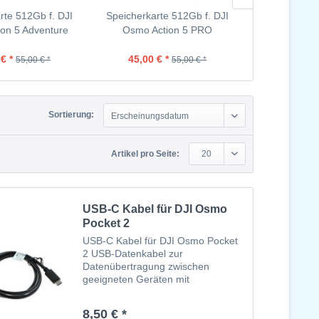
rte 512Gb f. DJI
Speicherkarte 512Gb f. DJI
USB-C Kabel
on 5 Adventure
Osmo Action 5 PRO
Con
Combo
€ *
45,00 € *
8,
55,00 € *
55,00 € *
Sortierung:
Erscheinungsdatum
Artikel pro Seite:
20
USB-C Kabel für DJI Osmo
Pocket 2
USB-C Kabel für DJI Osmo Pocket
2 USB-Datenkabel zur
Datenübertragung zwischen
geeigneten Geräten mit
Ladefunktion USB Type C-Stecker
auf USB-C
8,50 € *
steckerVersorgungsspannung über