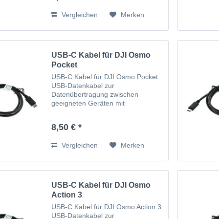
USB-Anschluss
Vergleichen
Merken
USB-C Kabel für DJI Osmo
Pocket
USB-C Kabel für DJI Osmo Pocket
USB-Datenkabel zur
Datenübertragung zwischen
geeigneten Geräten mit
Ladefunktion USB Type C-Stecker
auf USB-C
8,50 € *
steckerVersorgungsspannung über
USB-Anschluss
Vergleichen
Merken
USB-C Kabel für DJI Osmo
Action 3
USB-C Kabel für DJI Osmo Action 3
USB-Datenkabel zur