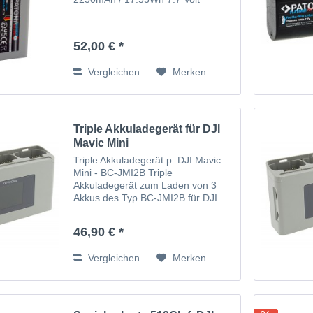
52,00 € *
Vergleichen
Merken
Triple Akkuladegerät für DJI
Mavic Mini
Triple Akkuladegerät p. DJI Mavic
Mini - BC-JMI2B Triple
Akkuladegerät zum Laden von 3
Akkus des Typ BC-JMI2B für DJI
Mavic Mini Mavic Mini mit
Powerbank sowie SD
46,90 € *
Speicherkartenaufbewahrung
Vergleichen
Merken