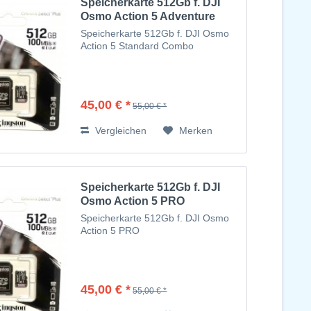
Speicherkarte 512Gb f. DJI
Osmo Action 5 Adventure
Combo
Speicherkarte 512Gb f. DJI Osmo
Action 5 Standard Combo
45,00 € *
55,00 € *
Vergleichen
Merken
Speicherkarte 512Gb f. DJI
Osmo Action 5 PRO
Speicherkarte 512Gb f. DJI Osmo
Action 5 PRO
45,00 € *
55,00 € *