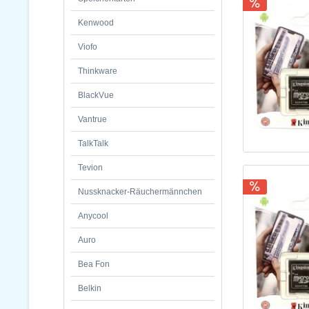
Kenwood
Viofo
Thinkware
BlackVue
Vantrue
TalkTalk
Tevion
Nussknacker-Räuchermännchen
Anycool
Auro
Bea Fon
Belkin