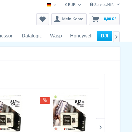
€ EUR
Service/Hilfe
schnurlostelefon-zubehoer.de
Mein Konto
0,00 € *
icsson
Datalogic
Wasp
Honeywell
DJI
Kress
