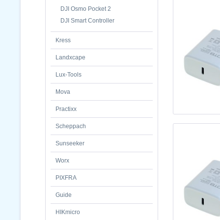
DJI Osmo Pocket 2
DJI Smart Controller
Kress
Landxcape
Lux-Tools
Mova
Practixx
Scheppach
Sunseeker
Worx
PIXFRA
Guide
HIKmicro