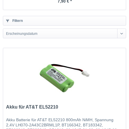
7,90 € *
Filtern
Erscheinungsdatum
Akku für AT&T EL52210
Akku Batterie für AT&T EL52210 800mAh NiMH, Spannung
2,4V LH070-2A43C2BRML1P, BT166342, BT183342,