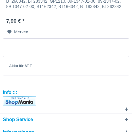
BT266342, BT283342, GP1210, 89-1347-01-00, 89-1347-02,
89-1347-02-00, BT162342, BT166342, BT183342, BT262342,
BT266342, BT283342, VTECH73C02 V-Tech 43AAA70PS2
7,90 € *
Merken
Akku für AT T
Info :::
Shop Service