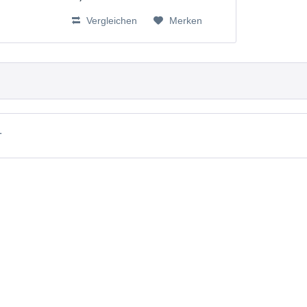
BT262342, BT266342, BT283342,
Vergleichen
Merken
VTECH73C02 V-Tech 43AAA70PS2
T