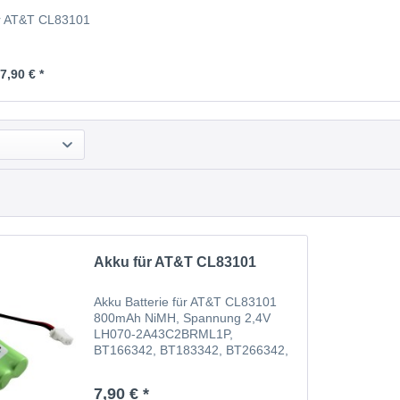
r AT&T CL83101
7,90 € *
Akku für AT&T CL83101
Akku Batterie für AT&T CL83101
800mAh NiMH, Spannung 2,4V
LH070-2A43C2BRML1P,
BT166342, BT183342, BT266342,
BT283342, GP1210, 89-1347-01-
00, 89-1347-02, 89-1347-02-00,
7,90 € *
BT162342, BT166342, BT183342,