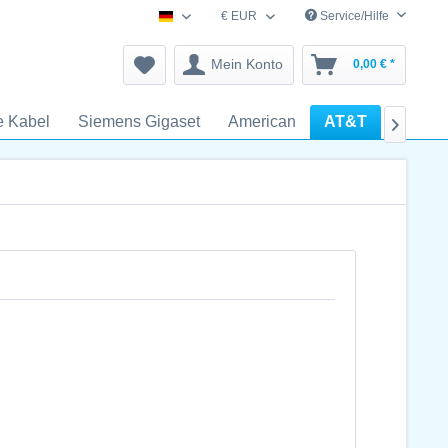
€ EUR
Service/Hilfe
schnurlostelefon-zubehoer.de
Mein Konto
0,00 € *
e Kabel
Siemens Gigaset
American
AT&T
V-Tech
