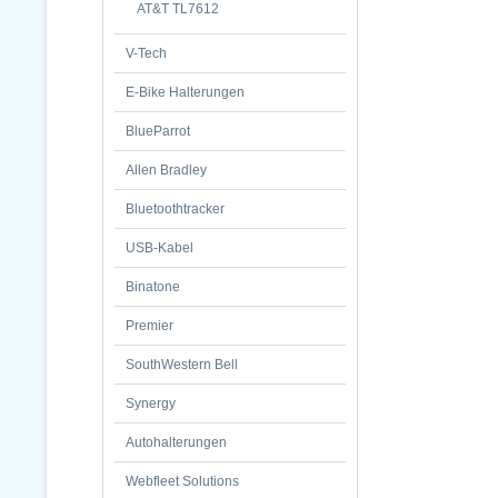
AT&T TL7612
V-Tech
E-Bike Halterungen
BlueParrot
Allen Bradley
Bluetoothtracker
USB-Kabel
Binatone
Premier
SouthWestern Bell
Synergy
Autohalterungen
Webfleet Solutions