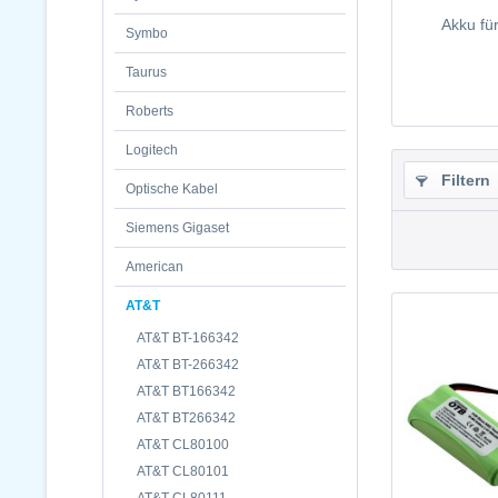
Akku fü
Symbo
Taurus
Roberts
Logitech
Filtern
Optische Kabel
Siemens Gigaset
American
AT&T
AT&T BT-166342
AT&T BT-266342
AT&T BT166342
AT&T BT266342
AT&T CL80100
AT&T CL80101