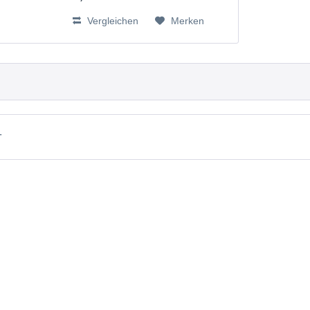
BT262342, BT266342, BT283342,
Vergleichen
Merken
VTECH73C02 V-Tech 43AAA70PS2
T