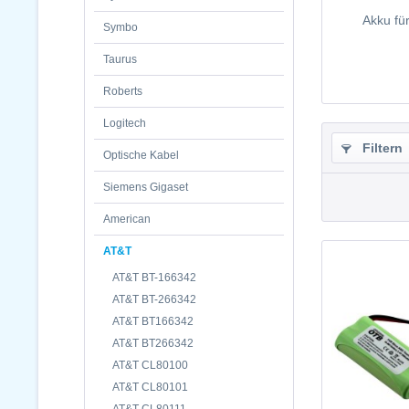
Akku fü
Symbo
Taurus
Roberts
Logitech
Filtern
Optische Kabel
Siemens Gigaset
American
AT&T
AT&T BT-166342
AT&T BT-266342
AT&T BT166342
AT&T BT266342
AT&T CL80100
AT&T CL80101