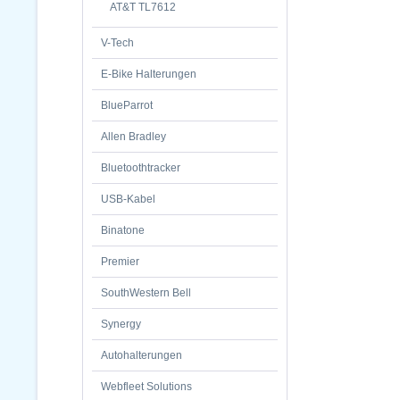
AT&T TL7612
V-Tech
E-Bike Halterungen
BlueParrot
Allen Bradley
Bluetoothtracker
USB-Kabel
Binatone
Premier
SouthWestern Bell
Synergy
Autohalterungen
Webfleet Solutions