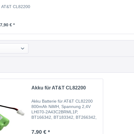
r AT&T CL82200
7,90 € *
Akku für AT&T CL82200
Akku Batterie für AT&T CL82200
800mAh NiMH, Spannung 2,4V
LH070-2A43C2BRML1P,
BT166342, BT183342, BT266342,
BT283342, GP1210, 89-1347-01-
00, 89-1347-02, 89-1347-02-00,
7,90 € *
BT162342, BT166342, BT183342,