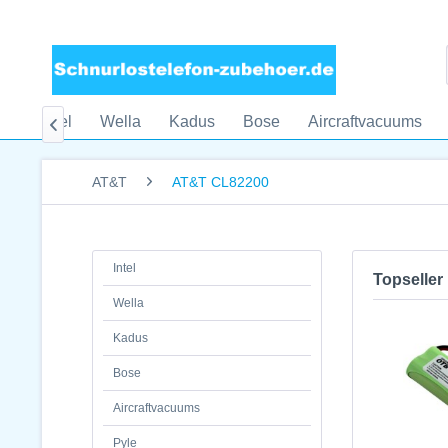
me
Intel
Wella
Kadus
Bose
Aircraftvacuums

AT&T
AT&T CL82200
Intel
Topseller
Wella
Kadus
Bose
Aircraftvacuums
Pyle