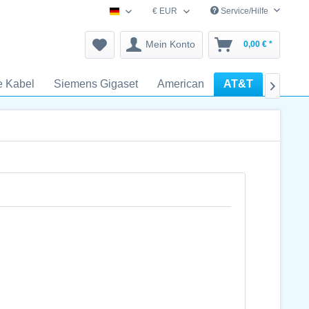
€ EUR
Service/Hilfe
schnurlostelefon-zubehoer.de
Mein Konto
0,00 € *
e Kabel
Siemens Gigaset
American
AT&T
V-Tech
