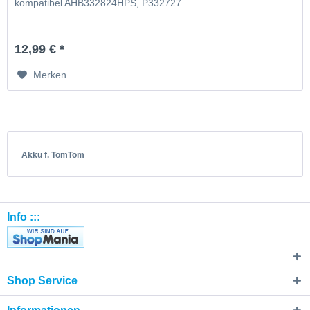
kompatibel AHB332824HPS, P332727
12,99 € *
Merken
Akku f. TomTom
Info :::
Shop Service