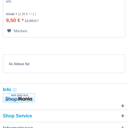
etc.
Inhalt
4
(2,38 € * / 1 )
9,50 € *
12,99 € *
Merken
4x Akkus für
Info :::
Shop Service