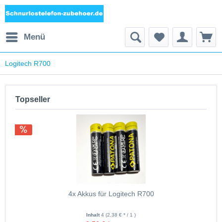
Menü
Logitech R700
Topseller
4x Akkus für Logitech R700
Inhalt
4
(2,38 € * / 1 )