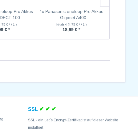
neloop Pro Akkus
4x Panasonic eneloop Pro Akkus
4x Panasonic 
 DECT 100
f. Gigaset A400
f. Gig
4,75 € * / 1 )
Inhalt
4
(4,75 € * / 1 )
Inhalt
4
99 € *
18,99 € *
18
✔ ✔ ✔
SSL
ng
SSL - ein Let´s Encrypt-Zertifikat ist auf dieser Website
installiert