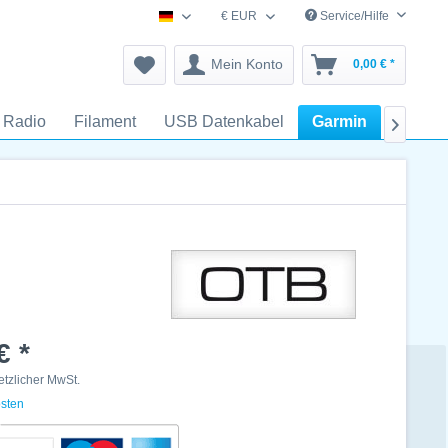
€ EUR
Service/Hilfe
schnurlostelefon-zubehoer.de
Mein Konto
0,00 € *
Radio
Filament
USB Datenkabel
Garmin
Somfy

€ *
setzlicher MwSt.
osten