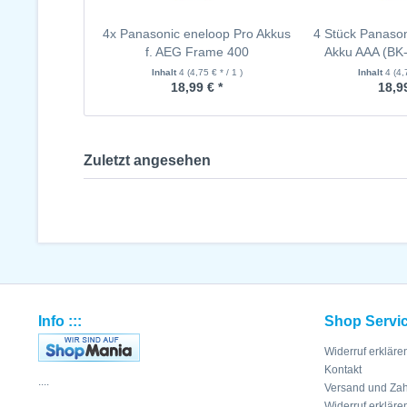
4x Panasonic eneloop Pro Akkus
4 Stück Panason
f. AEG Frame 400
Akku AAA (B
Inhalt
4
(4,75 € * / 1 )
Inhalt
4
(4,
18,99 € *
18,99
Zuletzt angesehen
Info :::
Shop Servi
Widerruf erkläre
Kontakt
....
Versand und Za
Widerruf erkläre