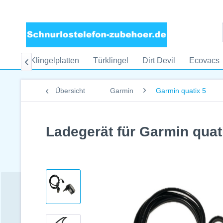
tendo
Klingelplatten
Türklingel
Dirt Devil
Ecovacs

Übersicht
Garmin
Garmin quatix 5
Ladegerät für Garmin quat