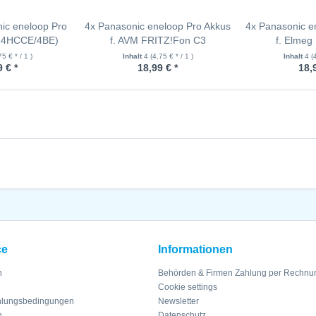
ic eneloop Pro
4x Panasonic eneloop Pro Akkus
4x Panasonic e
K-4HCCE/4BE)
f. AVM FRITZ!Fon C3
f. Elmeg
75 € * / 1 )
Inhalt
4
(4,75 € * / 1 )
Inhalt
4
(
 € *
18,99 € *
18,
ce
Informationen
n
Behörden & Firmen Zahlung per Rechnu
Cookie settings
hlungsbedingungen
Newsletter
n
Datenschutz