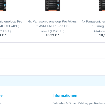
ic eneloop Pro
4x Panasonic eneloop Pro Akkus
4x Panasonic e
K-4HCCE/4BE)
f. AVM FRITZ!Fon C3
f. Elmeg
75 € * / 1 )
Inhalt
4
(4,75 € * / 1 )
Inhalt
4
(
 € *
18,99 € *
18,
ce
Informationen
n
Behörden & Firmen Zahlung per Rechnu