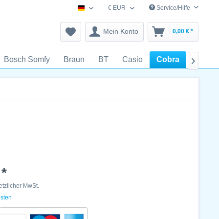
€ EUR
Service/Hilfe
schnurlostelefon-zubehoer.de
Mein Konto
0,00 € *
Bosch Somfy
Braun
BT
Casio
Cobra
DeTeW

 *
setzlicher MwSt.
osten