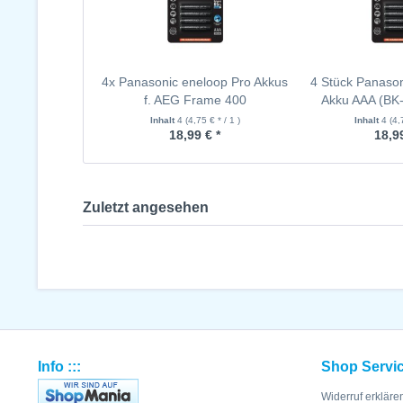
4x Panasonic eneloop Pro Akkus
4 Stück Panason
f. AEG Frame 400
Akku AAA (B
Inhalt
4
(4,75 € * / 1 )
Inhalt
4
(4,
18,99 € *
18,99
Zuletzt angesehen
Info :::
Shop Servi
Widerruf erkläre