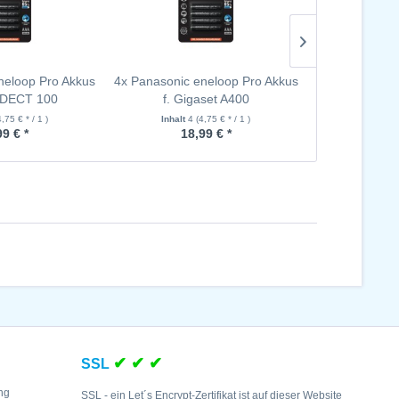
neloop Pro Akkus
4x Panasonic eneloop Pro Akkus
4x Panasonic 
 DECT 100
f. Gigaset A400
f. Gig
4,75 € * / 1 )
Inhalt
4
(4,75 € * / 1 )
Inhalt
4
99 € *
18,99 € *
18
✔ ✔ ✔
SSL
ng
SSL - ein Let´s Encrypt-Zertifikat ist auf dieser Website