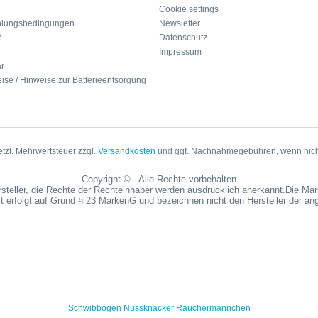
Cookie settings
hlungsbedingungen
Newsletter
n
Datenschutz
Impressum
ar
ise / Hinweise zur Batterieentsorgung
setzl. Mehrwertsteuer zzgl.
Versandkosten
und ggf. Nachnahmegebühren, wenn nich
Copyright © - Alle Rechte vorbehalten
steller, die Rechte der Rechteinhaber werden ausdrücklich anerkannt.Die M
t erfolgt auf Grund § 23 MarkenG und bezeichnen nicht den Hersteller der a
Schwibbögen Nussknacker Räuchermännchen